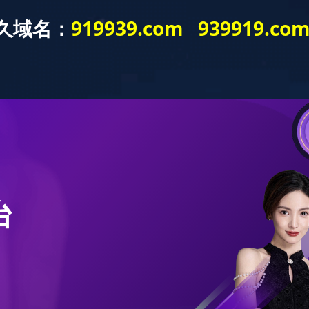
登录入口
W MATERIAL CO. LTD
星空（中国）
按载体分类系列
产品应用