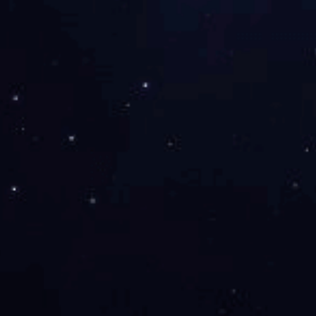
Copyright 星空网页版登录入口 地址：山东省泰安市
电话／传真：0538-8811686 联系人：张总（13505388
星空网页版登录入口主要经营功能星空网页版登录入口 ·
弹性体专用星空网页版登录入口 · 加工助剂 · 特种改性
鲁ICP备2020038412号
鲁公网安备37091102000690