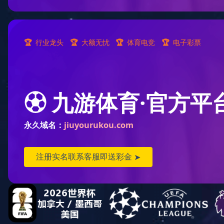
您当前位置：
星空网页版登录入口
>>
星空（中国）
>>
功
入口
>> 浏览图片
星空（中国）
PRODUCT CENTER
功能星空网页版登录入口系列
开口爽滑星空网页版登录入口
抗静电星空网页版登录入口
抗老化星空网页版登录入口