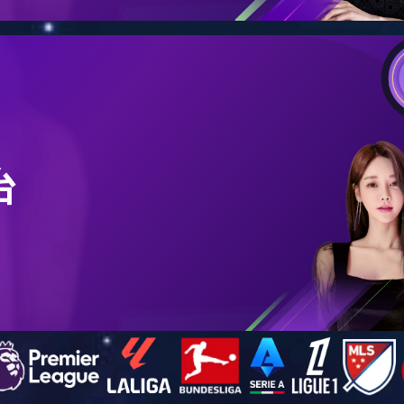
能星空网页版登录入口系列
>>
开口爽滑星空网页版登录
爽滑星空网页版登录入口 
作者：admin 浏览量：