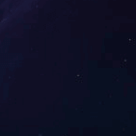
请直接联系星空网页版登录